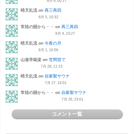
8月 6, 00:17
晴天乱流
on
再三再四
8月 5, 10:32
常陸の圀から・・
on
再三再四
8月 4, 23:27
晴天乱流
on
今夜の月
8月 1, 10:56
山遊亭能楽
on
笠間宿で
7月 28, 11:15
晴天乱流
on
自家製サウナ
7月 27, 18:01
常陸の圀から・・
on
自家製サウナ
7月 26, 23:01
コメント一覧