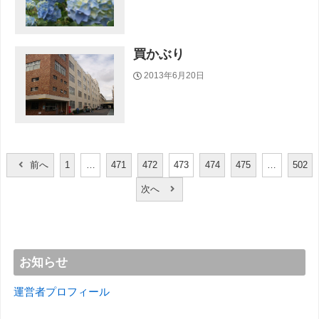
買かぶり
2013年6月20日
投
前へ
1
…
471
472
473
474
475
…
502
稿
次へ
の
ペ
ー
ジ
お知らせ
送
り
運営者プロフィール