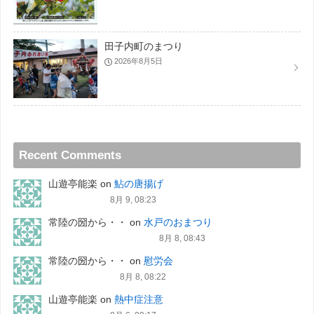
田子内町のまつり
2026年8月5日
Recent Comments
山遊亭能楽
on
鮎の唐揚げ
8月 9, 08:23
常陸の圀から・・
on
水戸のおまつり
8月 8, 08:43
常陸の圀から・・
on
慰労会
8月 8, 08:22
山遊亭能楽
on
熱中症注意