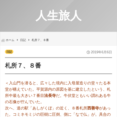
人生旅人
ホーム
日記
札所７、８番
日記
2019年6月6日
札所７、８番
＜入山門を潜ると、広々した境内に入母屋造りの堂々たる本
堂が構えていた。平賀源内の原図を基に建立したという、札
所中最も大きい７番目
法長寺
だ。牛伏堂ともいい謂れある牛
の石像が佇んでいた。
次へ、道の駅「あしがくぼ」の近く、８番札所
西善寺
があっ
た。コミネモミジの巨樹に圧倒、側に「なで仏」が。具合の