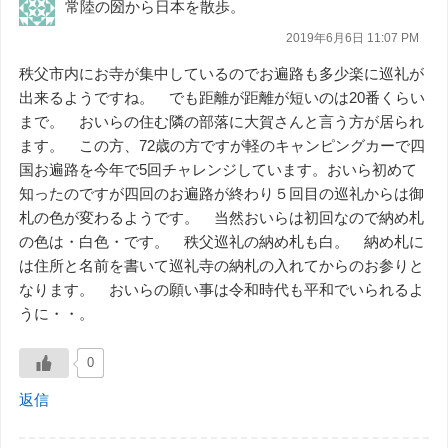
常陸の圀から日本を散歩。
2019年6月6日 11:07 PM
秩父市内にお寺が集中しているのでお遍路も多少楽に巡礼が
出来るようですね。 でも距離が距離が短いのは20番くらい
まで。 おいらの住む隣の部落に大賀さんと言う方が居られ
ます。 この方、72歳の方ですが軽のキャンピングカーで四
国お遍路を今年で5回チャレンジしています。おいら初めて
知ったのですが四回のお遍路が終わり５回目の巡礼からは御
札の色が変わるようです。 当然おいらは初回なので納め札
の色は・白色・です。 秩父巡礼の納め札も白。 納め札に
は住所と名前を書いて巡礼寺の納札の入れてからのお参りと
なります。 おいらの願い事は令和時代も平和でいられるよ
うに・・。
0
返信