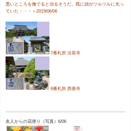
悪いところを撫でると治るそうだ。既に頭がツルツルに光っ
ていた・・・＞2019/06/06
7番札所 法長寺
8番札所 西善寺
友人からの花便り（写真）6/06