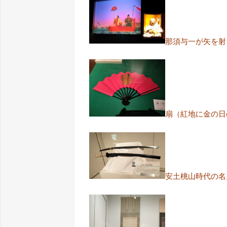
那須与一が矢を射
扇（紅地に金の日
安土桃山時代の名