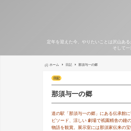
定年を迎えた今、やりたいことは沢山ある
そして一
ホーム
日記
那須与一の郷
日記
那須与一の郷
道の駅「那須与一の郷」にある伝承館に
ピソード、涼しい 劇場で祇園精舎の鐘
物語を観賞。展示室には那須家伝来の宝