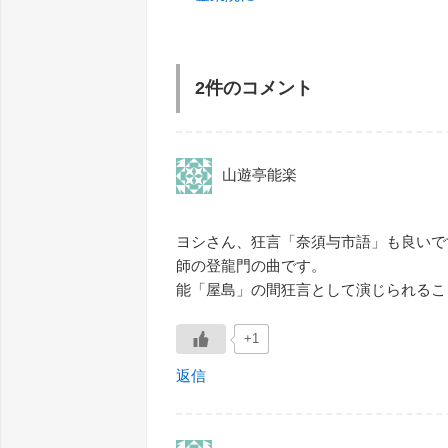
2件のコメント
山遊亭能楽
ヨシさん、狂言「奈須与市語」も良いで
師の登龍門の曲です。
能「屋島」の間狂言として演じられるこ
+1
返信