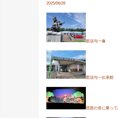
2025/06/28
那須与一像
那須与一伝承館
琵琶の音に乗って