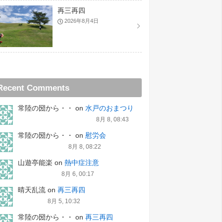
再三再四
2026年8月4日
Recent Comments
常陸の圀から・・
on
水戸のおまつり
8月 8, 08:43
常陸の圀から・・
on
慰労会
8月 8, 08:22
山遊亭能楽
on
熱中症注意
8月 6, 00:17
晴天乱流
on
再三再四
8月 5, 10:32
常陸の圀から・・
on
再三再四