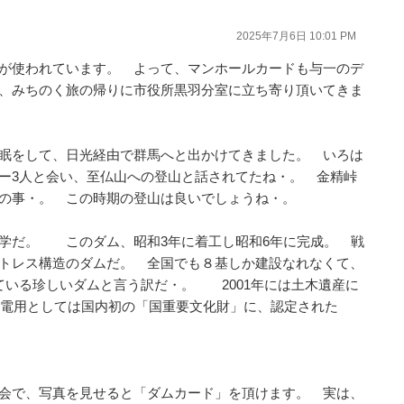
2025年7月6日 10:01 PM
が使われています。 よって、マンホールカードも与一のデ
、みちのく旅の帰りに市役所黒羽分室に立ち寄り頂いてきま
眠をして、日光経由で群馬へと出かけてきました。 いろは
ー3人と会い、至仏山への登山と話されてたね・。 金精峠
との事・。 この時期の登山は良いでしょうね・。
学だ。 このダム、昭和3年に着工し昭和6年に完成。 戦
トレス構造のダムだ。 全国でも８基しか建設なれなくて、
ている珍しいダムと言う訳だ・。 2001年には土木遺産に
、発電用としては国内初の「国重要文化財」に、認定された
会で、写真を見せると「ダムカード」を頂けます。 実は、