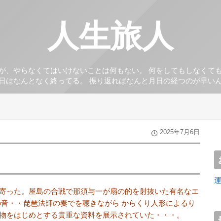
人生旅人
が、やらなくてはいけないことは何もない。 何をしてもしなくて
日はなんとなく終ってる。 振り返ればなんと月日の経つのが早い
2025年7月6日
寄った。屋島の合戦で那須与一が扇の的を射抜いた有名なエ
の音・・琵琶法師の奏でを聴きながら からくり人形によるり
物をはじめとする貴重な資料を展示されていた・・・。