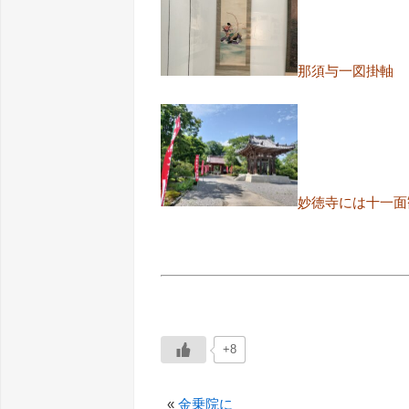
那須与一図掛軸
妙徳寺には十一面
+8
«
金乗院に