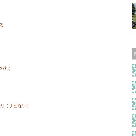
る
の丸）
刀（サビない）