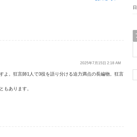
日
ア
ー
カ
2025年7月15日 2:18 AM
イ
ブ
すよ。狂言師1人で3役を語り分ける迫力満点の長編物。狂言
ともあります。