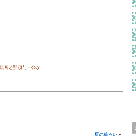
観音と那須与一公が
夏の移ろい
»