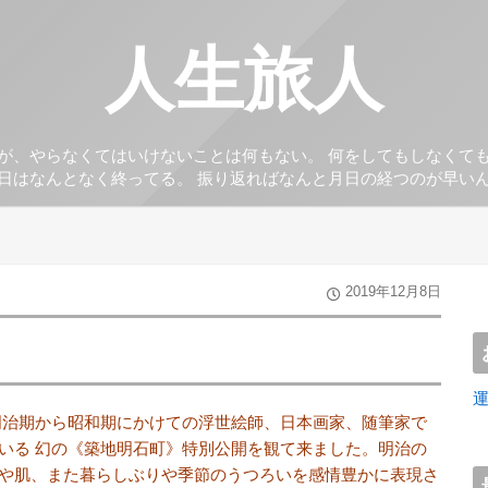
人生旅人
が、やらなくてはいけないことは何もない。 何をしてもしなくて
日はなんとなく終ってる。 振り返ればなんと月日の経つのが早い
2019年12月8日
明治期から昭和期にかけての浮世絵師、日本画家、随筆家で
いる 幻の《築地明石町》特別公開を観て来ました。明治の
や肌、また暮らしぶりや
季節のうつろいを感情豊かに表現さ