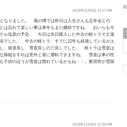
日
2019年12月9日 12:27 AM
ずとなりました。 風の噂では昨日は人生さんも忘年会との
とは忘れて楽しい事は来年もまた継続ですね。 おいらも今
テル塩原の予定。 今日は先日購入した中古の軽トラで土湯
浴でした。 中古の軽トラ、すでに22年も経過しているがエ
ア
ー
し、坂道良し、雪道良しの三良しでした。 軽トラは雪道は
カ
な操縦をすれば意外と楽に運転できますね。 雪道は車の性
イ
も子供のほうが雪道は慣れているかもね・・。教習所が雪国
ブ
2019年12月8日 11:59 PM