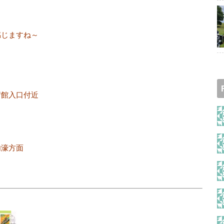
感じますね～
術館入口付近
内濠方面