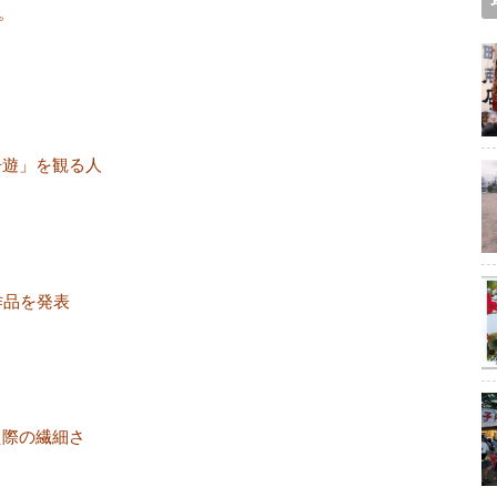
。
舟遊」を観る人
作品を発表
え際の繊細さ