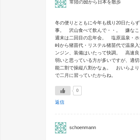
常陸の圀から日本を散歩
冬の便りとともに今年も残り20日たら
事。 沢山食べて飲んで・・。 嫌なこ
週末は二回目の忘年会。 塩原温泉・ホ
峠から猪苗代・リステル猪苗代で温泉入
ンジン、装備はいたって快調。 高速良
弱いと思っている方が多いですが、適切
能二割で操縦八割かなぁ。 おいらより
で二月に習っていたからね。
0
返信
schoenmann