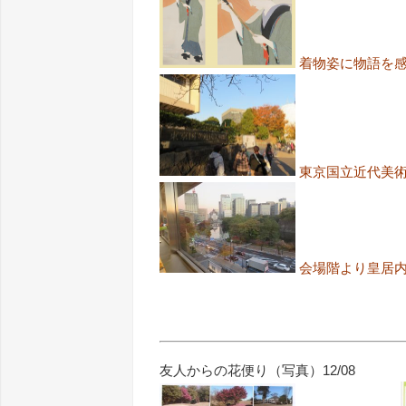
着物姿に物語を
東京国立近代美
会場階より皇居
友人からの花便り（写真）12/08