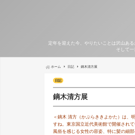
定年を迎えた今、やりたいことは沢山ある
そして一
ホーム
日記
鏑木清方展
日記
鏑木清方展
＜鏑木 清方（かぶらききよかた）は、
すね。東京国立近代美術館で開催されて
風俗を感じる女性の容姿、特に髪の細部