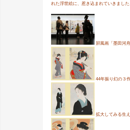
れた浮世絵に、惹き込まれていきました
屛風画「墨田河
44年振り幻の３
拡大してみる生