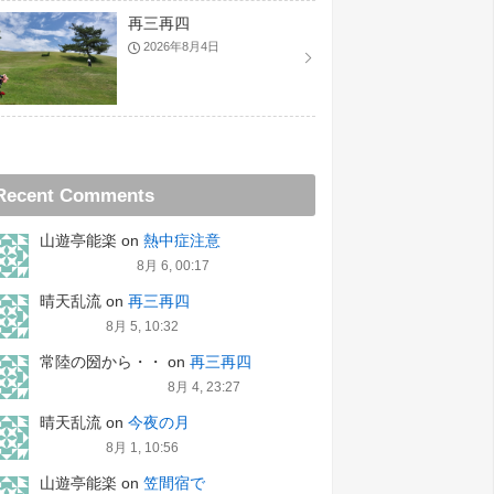
再三再四
2026年8月4日
Recent Comments
山遊亭能楽
on
熱中症注意
8月 6, 00:17
晴天乱流
on
再三再四
8月 5, 10:32
常陸の圀から・・
on
再三再四
8月 4, 23:27
晴天乱流
on
今夜の月
8月 1, 10:56
山遊亭能楽
on
笠間宿で