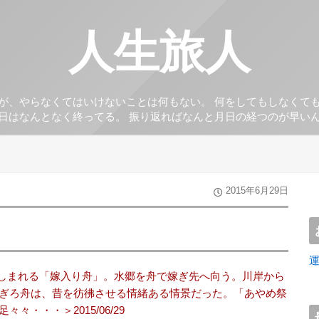
人生旅人
が、やらなくてはいけないことは何もない。 何をしてもしなくて
日はなんとなく終ってる。 振り返ればなんと月日の経つのが早い
2015年6月29日
親しまれる「嫁入り舟」。水郷を舟で嫁ぎ先へ向う。川岸から
ぎろ舟は、昔を彷彿させる情緒ある情景だった。「あやめ祭
・・・＞2015/06/29