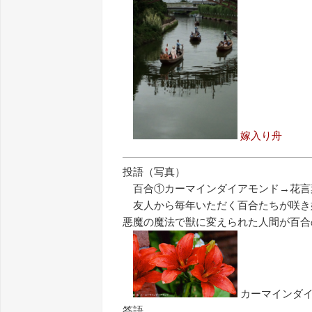
嫁入り舟
投語（写真）
百合①カーマインダイアモンド→花言
友人から毎年いただく百合たちが咲き
悪魔の魔法で獣に変えられた人間が百合
カーマインダ
答語