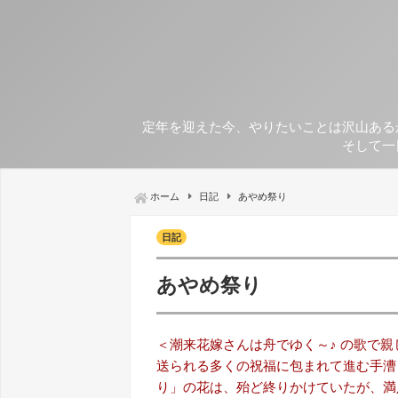
定年を迎えた今、やりたいことは沢山ある
そして一
ホーム
日記
あやめ祭り
日記
あやめ祭り
＜潮来花嫁さんは舟でゆく～♪ の歌で
送られる多くの祝福に包まれて進む手漕
り」の花は、殆ど終りかけていたが、満足々々