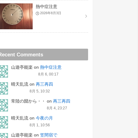
熱中症注意
2026年8月3日
Recent Comments
山遊亭能楽
on
熱中症注意
8月 6, 00:17
晴天乱流
on
再三再四
8月 5, 10:32
常陸の圀から・・
on
再三再四
8月 4, 23:27
晴天乱流
on
今夜の月
8月 1, 10:56
山遊亭能楽
on
笠間宿で