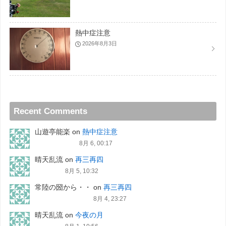
熱中症注意
2026年8月3日
Recent Comments
山遊亭能楽
on
熱中症注意
8月 6, 00:17
晴天乱流
on
再三再四
8月 5, 10:32
常陸の圀から・・
on
再三再四
8月 4, 23:27
晴天乱流
on
今夜の月