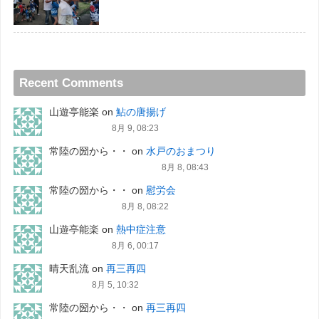
Recent Comments
山遊亭能楽
on
鮎の唐揚げ
8月 9, 08:23
常陸の圀から・・
on
水戸のおまつり
8月 8, 08:43
常陸の圀から・・
on
慰労会
8月 8, 08:22
山遊亭能楽
on
熱中症注意
8月 6, 00:17
晴天乱流
on
再三再四
8月 5, 10:32
常陸の圀から・・
on
再三再四