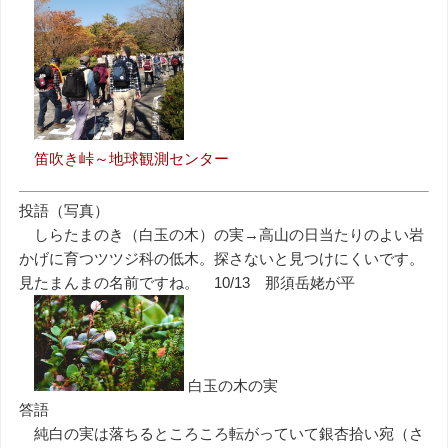
笛吹き峠～地球観測センター
投語（写真）
しらたまのき（白玉の木）の実→高山の日当たりのよい岩
かげに育つツツジ科の低木。探さないと見つけにくいです。
見たまんまの名前ですね。 10/13 那須岳姥が平
白玉の木の実
答語
純白の実は落ちるところころ転がっていて銀杏拾い宛（さ