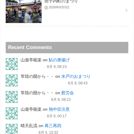
田子内町のまつり
2026年8月5日
Recent Comments
山遊亭能楽
on
鮎の唐揚げ
8月 9, 08:23
常陸の圀から・・
on
水戸のおまつり
8月 8, 08:43
常陸の圀から・・
on
慰労会
8月 8, 08:22
山遊亭能楽
on
熱中症注意
8月 6, 00:17
晴天乱流
on
再三再四
8月 5, 10:32