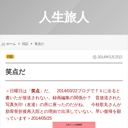
人生旅人
ホーム
日記
笑点だ
日記
2014年5月25日
笑点だ
＜日曜日は「
笑点
」だ。 2014/03/22ブログでＴＶに出ると
書いたが放送されない。録画編集の関係か？ 昔放送された
写真矢印（友達）の所に座ったのだがね。 今桂歌丸さんが
肋骨骨折後再入院との理由で出演していない。早い復帰を願
っています＞2014/05/25