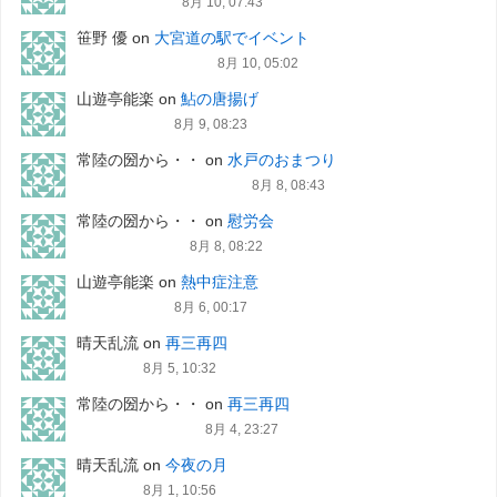
8月 10, 07:43
笹野 優
on
大宮道の駅でイベント
8月 10, 05:02
山遊亭能楽
on
鮎の唐揚げ
8月 9, 08:23
常陸の圀から・・
on
水戸のおまつり
8月 8, 08:43
常陸の圀から・・
on
慰労会
8月 8, 08:22
山遊亭能楽
on
熱中症注意
8月 6, 00:17
晴天乱流
on
再三再四
8月 5, 10:32
常陸の圀から・・
on
再三再四
8月 4, 23:27
晴天乱流
on
今夜の月
8月 1, 10:56