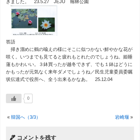
きました。 23.5.27 JEJU 翰林公園
答語
掃き溜めに鶴の喩えの様にそこに似つかない鮮やかな花が
咲く。いつまでも見てると疲れもとれたのでしょうね。姫睡
蓮もかわいい。３鉢買ったが越冬できず、でも１鉢はどうに
かもったが元気なく来年ダメでしょうね／民生児童委員委嘱
状伝達式で役所へ、全う出来るかなあ。 25.12.04
0
«
韓国へ（3/3）
岩崎堰
»
コメントを残す