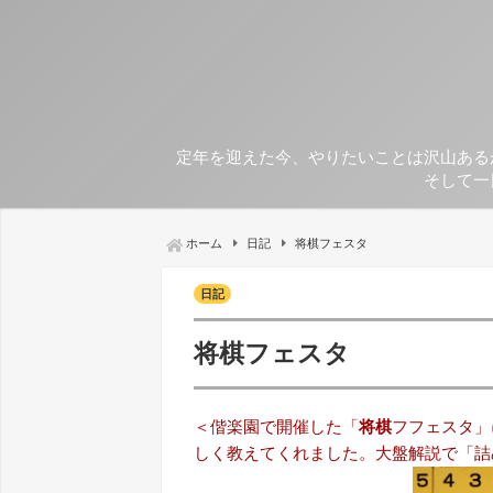
定年を迎えた今、やりたいことは沢山ある
そして一
ホーム
日記
将棋フェスタ
日記
将棋フェスタ
＜偕楽園で開催した「
将棋
フフェスタ」
しく教えてくれました。大盤解説で「詰め将