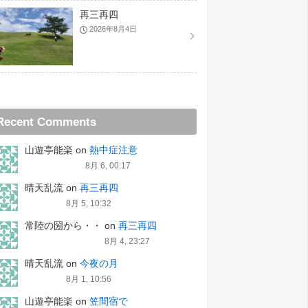
再三再四
2026年8月4日
Recent Comments
山遊亭能楽
on
熱中症注意
8月 6, 00:17
晴天乱流
on
再三再四
8月 5, 10:32
常陸の圀から・・
on
再三再四
8月 4, 23:27
晴天乱流
on
今夜の月
8月 1, 10:56
山遊亭能楽
on
笠間宿で