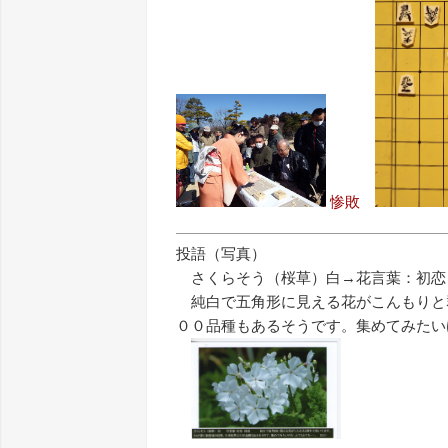
惨敗
投語（写真）
さくらそう（桜草）白→花言葉：初恋
純白で五角形に見える花がこんもりと
００品種もあるそうです。集めてみたいけど