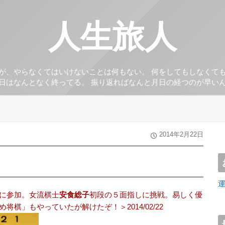
人生旅人
が、やらなくてはいけないことは何もない。 何をしてもしなくて
日はなんとなく終ってる。 振り返ればなんと月日の経つのが早い
2014年2月22日
に参加。女流棋士
安食総子
初段の５面指しに挑戦。易しく優
棋」もやっていたが解けたぞ！＞2014/02/22