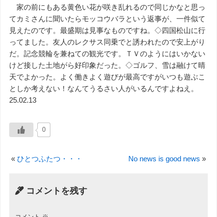
家の前にもある黄色い花が咲き乱れるので同じかなと思っ
てカミさんに聞いたらモッコウバラという返事が、一件似て
見えたのです。最盛期は見事なものですね。◇四国松山に行
ってました。友人のレクサス同乗でと誘われたので安上がり
だ。記念競輪を兼ねての観光です。ＴＶのようにはいかない
けど接した土地がら好印象だった。◇ゴルフ、雪は融けて晴
天でよかった。よく働きよく遊びが最高ですがいつも遊ぶこ
としか考えない！なんてうるさい人がいるんですよねえ。
25.02.13
0
«
ひとつふたつ・・・
No news is good news
»
コメントを残す
コメント
※