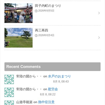
田子内町のまつり
2026年8月5日
再三再四
2026年8月4日
Recent Comments
常陸の圀から・・
on
水戸のおまつり
8月 8, 08:43
常陸の圀から・・
on
慰労会
8月 8, 08:22
山遊亭能楽
on
熱中症注意