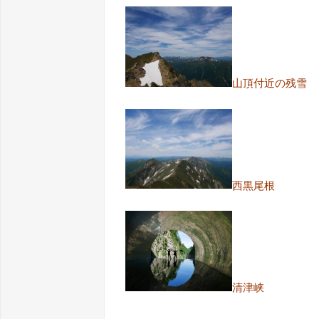
山頂付近の残雪
西黒尾根
清津峡