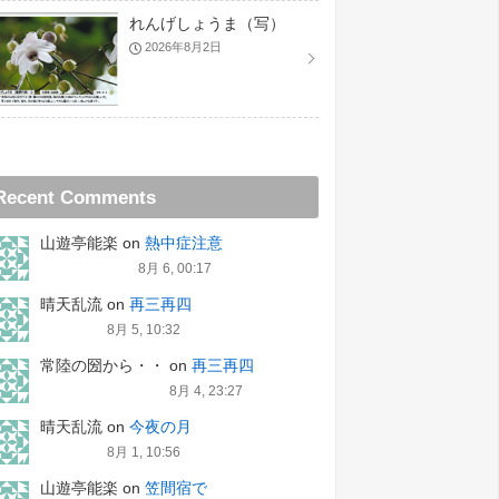
れんげしょうま（写）
2026年8月2日
Recent Comments
山遊亭能楽
on
熱中症注意
8月 6, 00:17
晴天乱流
on
再三再四
8月 5, 10:32
常陸の圀から・・
on
再三再四
8月 4, 23:27
晴天乱流
on
今夜の月
8月 1, 10:56
山遊亭能楽
on
笠間宿で