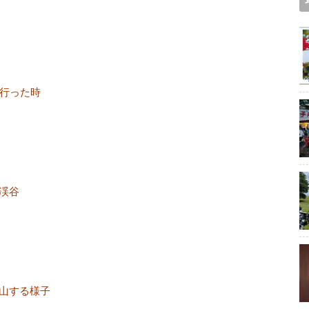
へ行った時
渓谷
山する様子