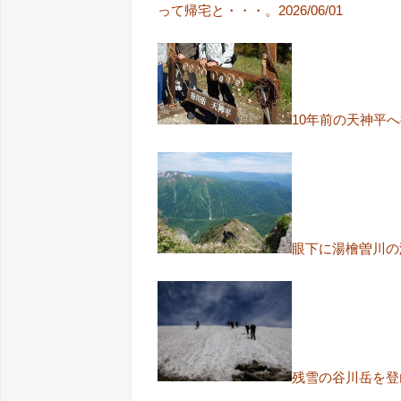
って帰宅と・・・。2026/06/01
10年前の天神平
眼下に湯檜曽川の
残雪の谷川岳を登