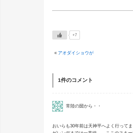
+7
«
アオダイショウが
1件のコメント
常陸の圀から・・
おいらも30年前は天神平へよく行って
ゲレンデまでは一直線。 ここのスキー