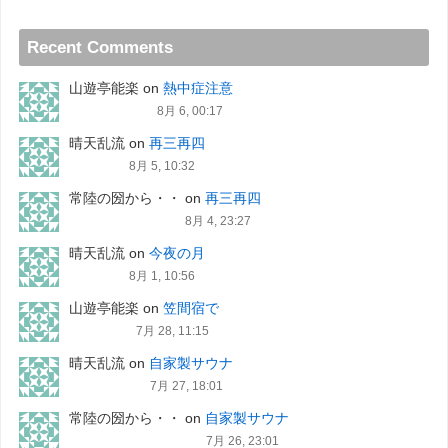
Recent Comments
山遊亭能楽
on
熱中症注意
8月 6, 00:17
晴天乱流
on
再三再四
8月 5, 10:32
常陸の圀から・・
on
再三再四
8月 4, 23:27
晴天乱流
on
今夜の月
8月 1, 10:56
山遊亭能楽
on
笠間宿で
7月 28, 11:15
晴天乱流
on
自家製サウナ
7月 27, 18:01
常陸の圀から・・
on
自家製サウナ
7月 26, 23:01