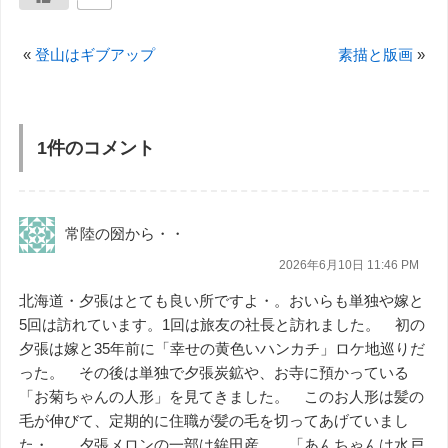
«
登山はギブアップ
素描と版画
»
1件のコメント
常陸の圀から・・
2026年6月10日 11:46 PM
北海道・夕張はとても良い所ですよ・。おいらも単独や嫁と
5回は訪れています。1回は旅友の社長と訪れました。 初の
夕張は嫁と35年前に「幸せの黄色いハンカチ」ロケ地巡りだ
った。 その後は単独で夕張炭鉱や、お寺に預かっている
「お菊ちゃんの人形」を見てきました。 このお人形は髪の
毛が伸びて、定期的に住職が髪の毛を切ってあげていまし
た・。 夕張メロンの一部は鉾田産。 「あんちゃんは水戸