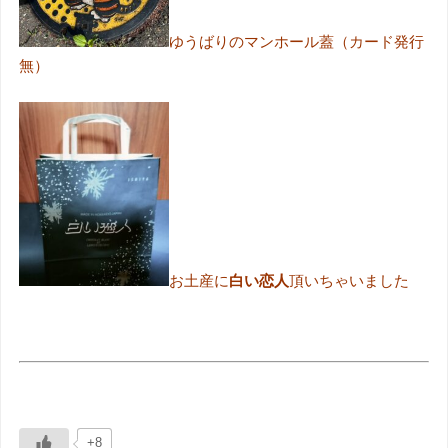
ゆうばりのマンホール蓋（カード発行
無）
お土産に
白い恋人
頂いちゃいました
+8