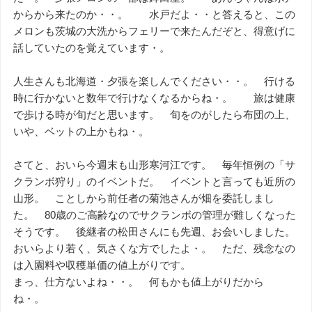
からから来たのか・・。 水戸だよ・・と答えると、この
メロンも茨城の大洗からフェリーで来たんだぞと、得意げに
話していたのを覚えています・。
人生さんも北海道・夕張を楽しんでください・・。 行ける
時に行かないと数年で行けなくなるからね・。 旅は健康
で歩ける時が旬だと思います。 旬をのがしたら布団の上、
いや、ベットの上かもね・。
さてと、おいら今週末も山形寒河江です。 毎年恒例の「サ
クランボ狩り」のイベントだ。 イベントと言っても近所の
山形。 ことしから前任者の菊池さんが畑を委託しまし
た。 80歳のご高齢なのでサクランボの管理が難しくなった
そうです。 後継者の松田さんにも先週、お会いしました。
おいらより若く、気さくな方でしたよ・。 ただ、残念なの
は入園料や収穫単価の値上がりです。
まっ、仕方ないよね・・。 何もかも値上がりだから
ね・。