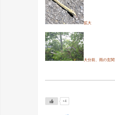
拡大
大分前、雨の玄関
+4