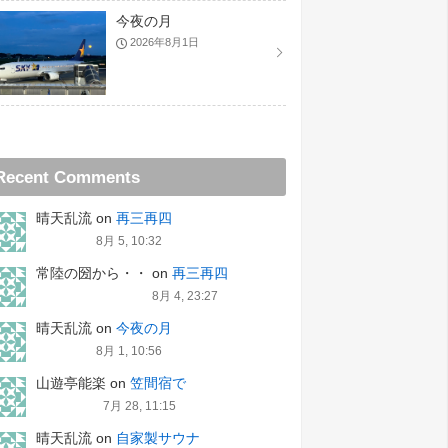
今夜の月
2026年8月1日
Recent Comments
晴天乱流
on
再三再四
8月 5, 10:32
常陸の圀から・・
on
再三再四
8月 4, 23:27
晴天乱流
on
今夜の月
8月 1, 10:56
山遊亭能楽
on
笠間宿で
7月 28, 11:15
晴天乱流
on
自家製サウナ