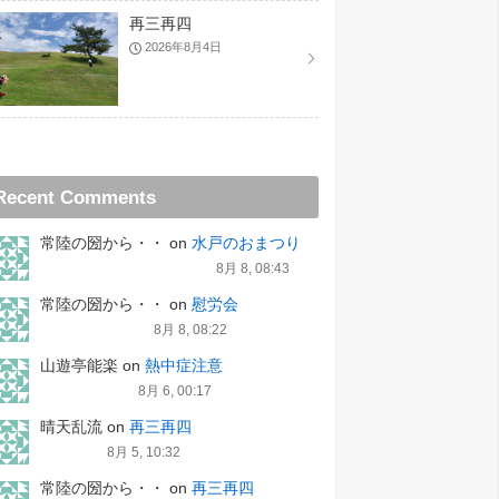
再三再四
2026年8月4日
Recent Comments
常陸の圀から・・
on
水戸のおまつり
8月 8, 08:43
常陸の圀から・・
on
慰労会
8月 8, 08:22
山遊亭能楽
on
熱中症注意
8月 6, 00:17
晴天乱流
on
再三再四
8月 5, 10:32
常陸の圀から・・
on
再三再四