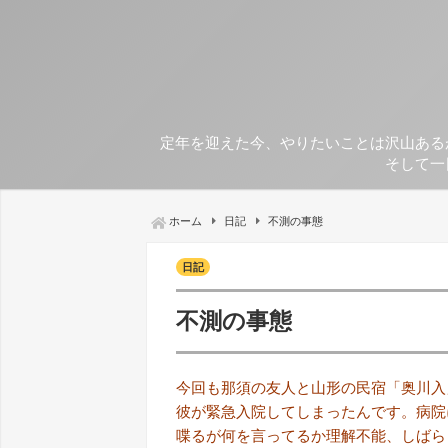
定年を迎えた今、やりたいことは沢山ある
そして一
ホーム
日記
不測の事態
日記
不測の事態
今回も那須の友人と山形の民宿「奥川入
彼が緊急入院してしまったんです。病院
喋るが何を言ってるか理解不能、しばら