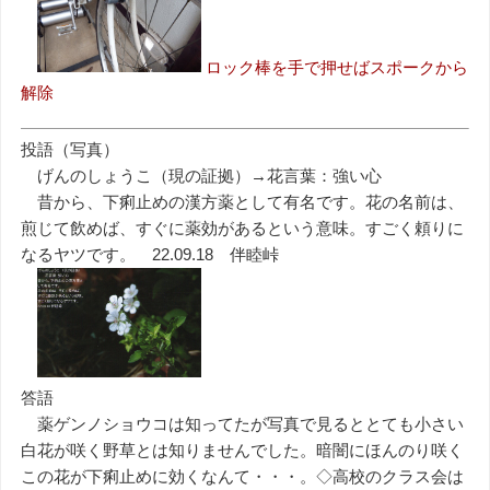
ロック棒を手で押せばスポークから
解除
投語（写真）
げんのしょうこ（現の証拠）→花言葉：強い心
昔から、下痢止めの漢方薬として有名です。花の名前は、
煎じて飲めば、すぐに薬効があるという意味。すごく頼りに
なるヤツです。 22.09.18 伴睦峠
答語
薬ゲンノショウコは知ってたが写真で見るととても小さい
白花が咲く野草とは知りませんでした。暗闇にほんのり咲く
この花が下痢止めに効くなんて・・・。◇高校のクラス会は