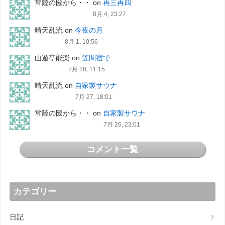
常陸の圀から・・
on
再三再四
8月 4, 23:27
晴天乱流
on
今夜の月
8月 1, 10:56
山遊亭能楽
on
笠間宿で
7月 28, 11:15
晴天乱流
on
自家製サウナ
7月 27, 18:01
常陸の圀から・・
on
自家製サウナ
7月 26, 23:01
コメント一覧
カテゴリー
日記