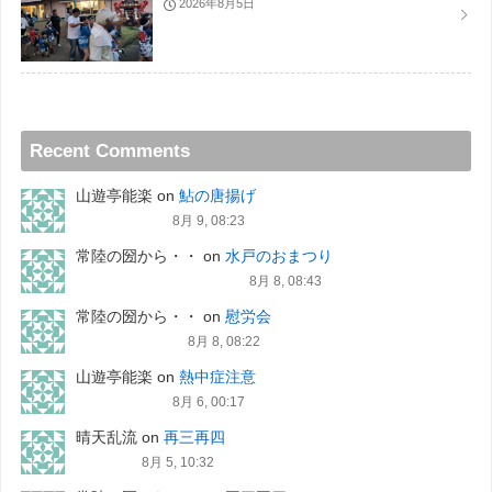
2026年8月5日
Recent Comments
山遊亭能楽
on
鮎の唐揚げ
8月 9, 08:23
常陸の圀から・・
on
水戸のおまつり
8月 8, 08:43
常陸の圀から・・
on
慰労会
8月 8, 08:22
山遊亭能楽
on
熱中症注意
8月 6, 00:17
晴天乱流
on
再三再四
8月 5, 10:32