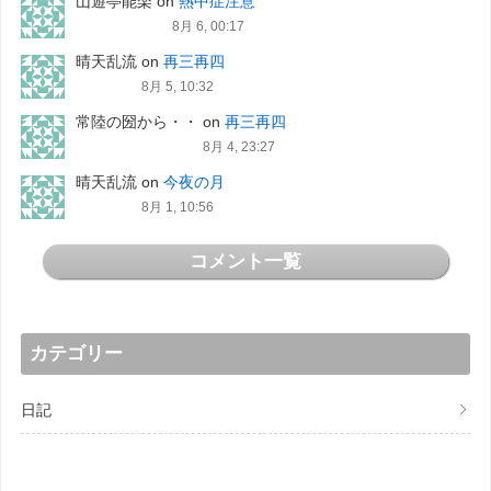
山遊亭能楽
on
熱中症注意
8月 6, 00:17
晴天乱流
on
再三再四
8月 5, 10:32
常陸の圀から・・
on
再三再四
8月 4, 23:27
晴天乱流
on
今夜の月
8月 1, 10:56
コメント一覧
カテゴリー
日記