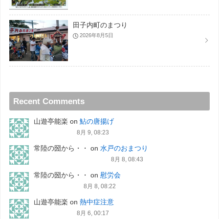
田子内町のまつり
2026年8月5日
Recent Comments
山遊亭能楽
on
鮎の唐揚げ
8月 9, 08:23
常陸の圀から・・
on
水戸のおまつり
8月 8, 08:43
常陸の圀から・・
on
慰労会
8月 8, 08:22
山遊亭能楽
on
熱中症注意
8月 6, 00:17