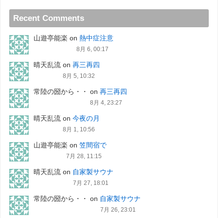
Recent Comments
山遊亭能楽
on
熱中症注意
8月 6, 00:17
晴天乱流
on
再三再四
8月 5, 10:32
常陸の圀から・・
on
再三再四
8月 4, 23:27
晴天乱流
on
今夜の月
8月 1, 10:56
山遊亭能楽
on
笠間宿で
7月 28, 11:15
晴天乱流
on
自家製サウナ
7月 27, 18:01
常陸の圀から・・
on
自家製サウナ
7月 26, 23:01