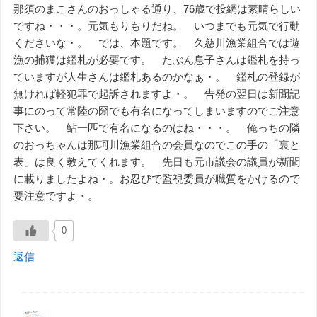
那須のまこさんのおっしゃる通り、76歳で投網は素晴らしい
ですね・・・。元気もりもりだね。 いつまでも元気で行動
くださいな・。 では、本題です。 久慈川漁業組合では遊
漁の捕獲は鑑札が必要です。 たぶん息子さんは鑑札を持っ
ていますが人生さんは鑑札あるのかなぁ・。 鑑札の登録が
無ければ軽犯罪で起訴されますよ・。 告発の翌日は新聞記
事にのって常陸の圀でも有名になってしまいますのでご注意
下さい。 鮎一匹で有名になるのはね・・・。 俺っちの隣
のおっちゃんは那珂川漁業組合の会員なのでこの手の「裏と
表」は良く教えてくれます。 先日も元市議会の議員が新聞
に載りましたよね・。お忍びで監視委員が職質をかけるので
要注意ですよ・。
0
返信