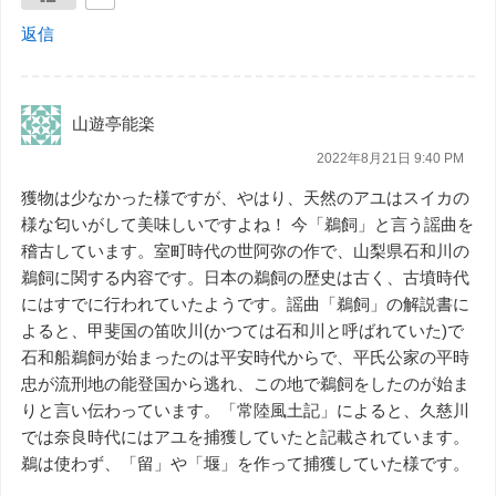
返信
山遊亭能楽
2022年8月21日 9:40 PM
獲物は少なかった様ですが、やはり、天然のアユはスイカの
様な匂いがして美味しいですよね！ 今「鵜飼」と言う謡曲を
稽古しています。室町時代の世阿弥の作で、山梨県石和川の
鵜飼に関する内容です。日本の鵜飼の歴史は古く、古墳時代
にはすでに行われていたようです。謡曲「鵜飼」の解説書に
よると、甲斐国の笛吹川(かつては石和川と呼ばれていた)で
石和船鵜飼が始まったのは平安時代からで、平氏公家の平時
忠が流刑地の能登国から逃れ、この地で鵜飼をしたのが始ま
りと言い伝わっています。「常陸風土記」によると、久慈川
では奈良時代にはアユを捕獲していたと記載されています。
鵜は使わず、「留」や「堰」を作って捕獲していた様です。