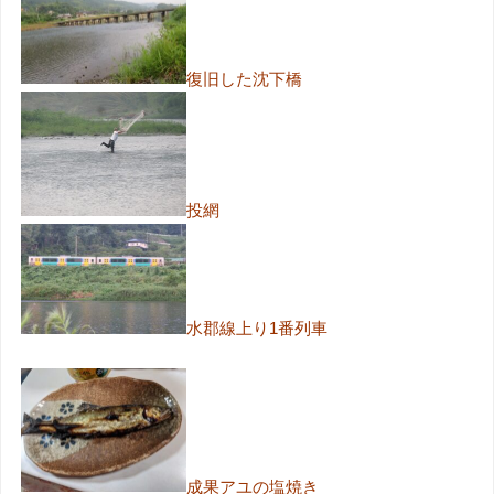
復旧した沈下橋
投網
水郡線上り1番列車
成果アユの塩焼き