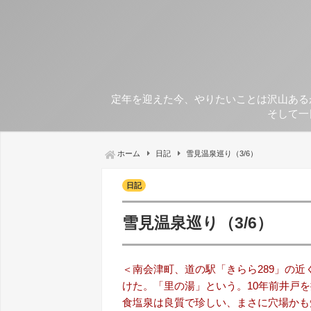
定年を迎えた今、やりたいことは沢山ある
そして一
ホーム
日記
雪見温泉巡り（3/6）
日記
雪見温泉巡り（3/6）
＜南会津町、道の駅「きらら289」の
けた。「里の湯」という。10年前井戸
食塩泉は良質で珍しい、まさに穴場かも知れな