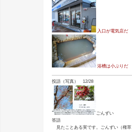
入口が電気店だ
浴槽は小ぶりだ
投語（写真） 12/28
ごんずい
答語
見たことある実です。ごんずい（権萃