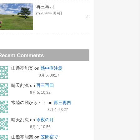
再三再四
2026年8月4日
Recent Comments
山遊亭能楽
on
熱中症注意
8月 6, 00:17
晴天乱流
on
再三再四
8月 5, 10:32
常陸の圀から・・
on
再三再四
8月 4, 23:27
晴天乱流
on
今夜の月
8月 1, 10:56
山遊亭能楽
on
笠間宿で