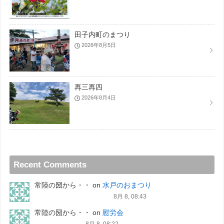
田子内町のまつり
2026年8月5日
再三再四
2026年8月4日
Recent Comments
常陸の圀から・・
on
水戸のおまつり
8月 8, 08:43
常陸の圀から・・
on
慰労会