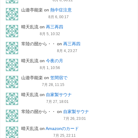
8月 8, 08:22
山遊亭能楽
on
熱中症注意
8月 6, 00:17
晴天乱流
on
再三再四
8月 5, 10:32
常陸の圀から・・
on
再三再四
8月 4, 23:27
晴天乱流
on
今夜の月
8月 1, 10:56
山遊亭能楽
on
笠間宿で
7月 28, 11:15
晴天乱流
on
自家製サウナ
7月 27, 18:01
常陸の圀から・・
on
自家製サウナ
7月 26, 23:01
晴天乱流
on
Amazonのカード
7月 25, 22:11