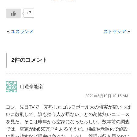
+7
«
ユスランメ
ストケシア
»
2件のコメント
山遊亭能楽
2021年6月19日 10:15 AM
ヨシ、先日TVで「完熟したゴルフボール大の梅実が庭いっぱ
いに散乱して、誰も拾う人が居ない」との勿体無いニュース
を見た。そこは昨年から空家になったらしい。数年前の調査
では、空家が約850万戸もあるそうだ。相続や老齢化で施設
に引っ越すなど理由は色々だ。しかし、管理が行き届かない