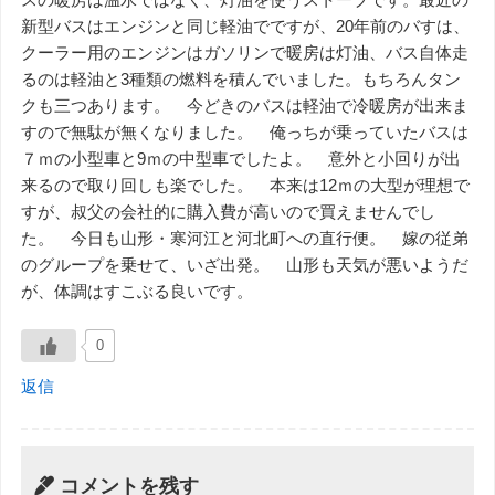
新型バスはエンジンと同じ軽油でですが、20年前のバすは、
クーラー用のエンジンはガソリンで暖房は灯油、バス自体走
るのは軽油と3種類の燃料を積んでいました。もちろんタン
クも三つあります。 今どきのバスは軽油で冷暖房が出来ま
すので無駄が無くなりました。 俺っちが乗っていたバスは
７ｍの小型車と9ｍの中型車でしたよ。 意外と小回りが出
来るので取り回しも楽でした。 本来は12ｍの大型が理想で
すが、叔父の会社的に購入費が高いので買えませんでし
た。 今日も山形・寒河江と河北町への直行便。 嫁の従弟
のグループを乗せて、いざ出発。 山形も天気が悪いようだ
が、体調はすこぶる良いです。
0
返信
コメントを残す