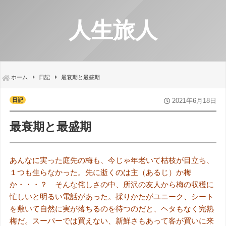
人生旅人
ホーム
日記
最衰期と最盛期
日記
2021年6月18日
最衰期と最盛期
あんなに実った庭先の梅も、今じゃ年老いて枯枝が目立ち、
１つも生らなかった。先に逝くのは主（あるじ）か梅
か・・・？ そんな侘しさの中、所沢の友人から梅の収穫に
忙しいと明るい電話があった。採りかたがユニーク、シート
を敷いて自然に実が落ちるのを待つのだと、ヘタもなく完熟
梅だ。スーパーでは買えない、新鮮さもあって客が買いに来