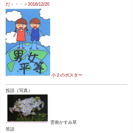
だ・・・＞2016/12/20
小２のポスター
投語（写真）
雲南かすみ草
答語