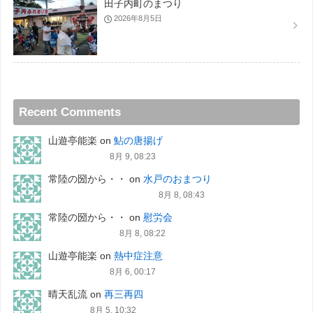
田子内町のまつり
2026年8月5日
Recent Comments
山遊亭能楽
on
鮎の唐揚げ
8月 9, 08:23
常陸の圀から・・
on
水戸のおまつり
8月 8, 08:43
常陸の圀から・・
on
慰労会
8月 8, 08:22
山遊亭能楽
on
熱中症注意
8月 6, 00:17
晴天乱流
on
再三再四
8月 5, 10:32