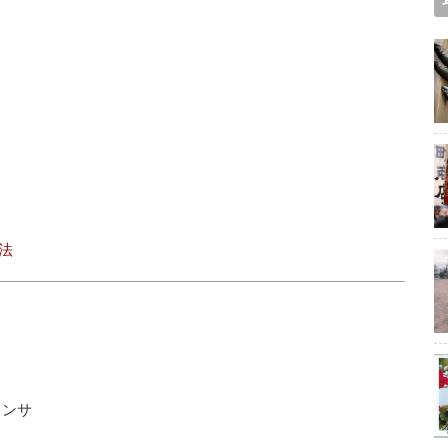
法
ランサ