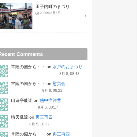
田子内町のまつり
2026年8月5日
Recent Comments
常陸の圀から・・
on
水戸のおまつり
8月 8, 08:43
常陸の圀から・・
on
慰労会
8月 8, 08:22
山遊亭能楽
on
熱中症注意
8月 6, 00:17
晴天乱流
on
再三再四
8月 5, 10:32
常陸の圀から・・
on
再三再四