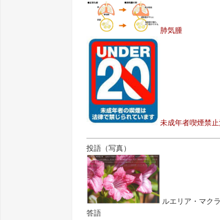
肺気腫
未成年者喫煙禁止
投語（写真）
ルエリア・マク
答語