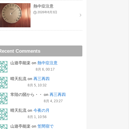
熱中症注意
2026年8月3日
Recent Comments
山遊亭能楽
on
熱中症注意
8月 6, 00:17
晴天乱流
on
再三再四
8月 5, 10:32
常陸の圀から・・
on
再三再四
8月 4, 23:27
晴天乱流
on
今夜の月
8月 1, 10:56
山遊亭能楽
on
笠間宿で