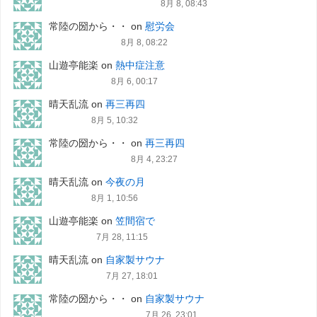
8月 8, 08:43
常陸の圀から・・
on
慰労会
8月 8, 08:22
山遊亭能楽
on
熱中症注意
8月 6, 00:17
晴天乱流
on
再三再四
8月 5, 10:32
常陸の圀から・・
on
再三再四
8月 4, 23:27
晴天乱流
on
今夜の月
8月 1, 10:56
山遊亭能楽
on
笠間宿で
7月 28, 11:15
晴天乱流
on
自家製サウナ
7月 27, 18:01
常陸の圀から・・
on
自家製サウナ
7月 26, 23:01