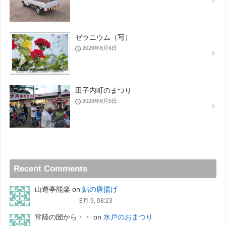
ゼラニウム（写）
2026年8月6日
田子内町のまつり
2026年8月5日
Recent Comments
山遊亭能楽
on
鮎の唐揚げ
8月 9, 08:23
常陸の圀から・・
on
水戸のおまつり