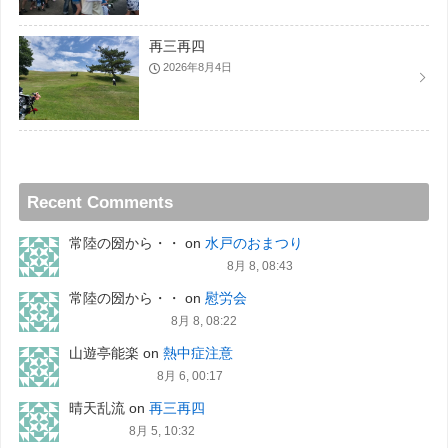
再三再四
2026年8月4日
Recent Comments
常陸の圀から・・
on
水戸のおまつり
8月 8, 08:43
常陸の圀から・・
on
慰労会
8月 8, 08:22
山遊亭能楽
on
熱中症注意
8月 6, 00:17
晴天乱流
on
再三再四
8月 5, 10:32