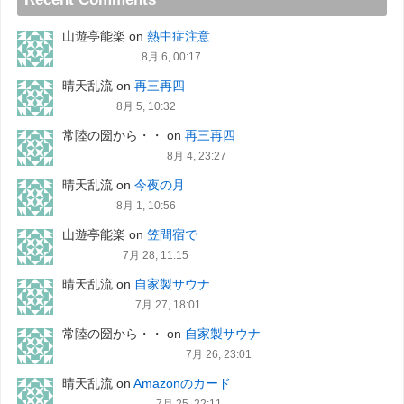
山遊亭能楽
on
熱中症注意
8月 6, 00:17
晴天乱流
on
再三再四
8月 5, 10:32
常陸の圀から・・
on
再三再四
8月 4, 23:27
晴天乱流
on
今夜の月
8月 1, 10:56
山遊亭能楽
on
笠間宿で
7月 28, 11:15
晴天乱流
on
自家製サウナ
7月 27, 18:01
常陸の圀から・・
on
自家製サウナ
7月 26, 23:01
晴天乱流
on
Amazonのカード
7月 25, 22:11