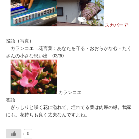
スカパーで
投語（写真）
カランコエ→花言葉：あなたを守る・おおらかな心・たく
さんの小さな思い出 03/30
カランコエ
答語
ぎっしりと咲く花に溢れて、埋れてる葉は肉厚の緑。我家
にも。花持ちも良く丈夫なんですよね。
0