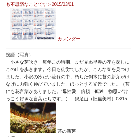
も不思議なことです＞2015/03/01
カレンダー
投語（写真）
小さな芽吹き→毎年この時期、まだ見ぬ早春の花を探しに
この山を歩きます。今日も徒労でしたが、こんな春を見つけ
ました。小沢の冷たい流れの中、朽ちた倒木に苔の新芽がけ
なげに力強く伸びていました。ほっとする光景でした。（苔
にも花言葉がありました。“母性愛 信頼 孤独 物思い”け
っこう好きな言葉たちです。） 鍋足山（旧里美村）03/15
苔の新芽