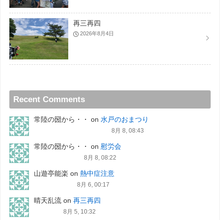
再三再四
2026年8月4日
Recent Comments
常陸の圀から・・
on
水戸のおまつり
8月 8, 08:43
常陸の圀から・・
on
慰労会
8月 8, 08:22
山遊亭能楽
on
熱中症注意
8月 6, 00:17
晴天乱流
on
再三再四
8月 5, 10:32