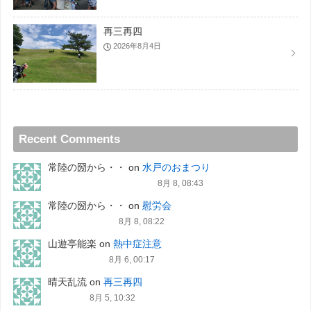
再三再四
2026年8月4日
Recent Comments
常陸の圀から・・
on
水戸のおまつり
8月 8, 08:43
常陸の圀から・・
on
慰労会
8月 8, 08:22
山遊亭能楽
on
熱中症注意
8月 6, 00:17
晴天乱流
on
再三再四
8月 5, 10:32