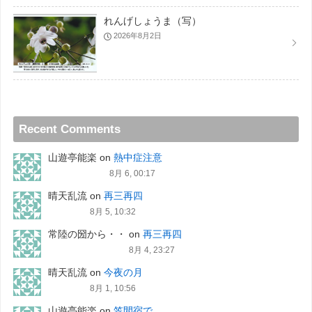
れんげしょうま（写）
2026年8月2日
Recent Comments
山遊亭能楽
on
熱中症注意
8月 6, 00:17
晴天乱流
on
再三再四
8月 5, 10:32
常陸の圀から・・
on
再三再四
8月 4, 23:27
晴天乱流
on
今夜の月
8月 1, 10:56
山遊亭能楽
on
笠間宿で