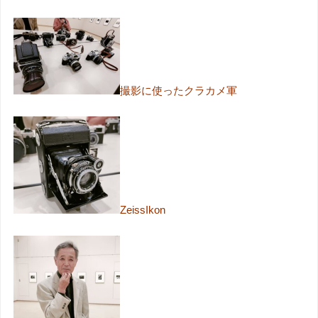
撮影に使ったクラカメ軍
ZeissIkon