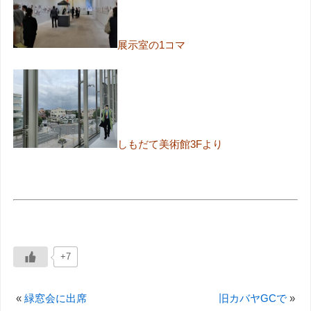
展示室の1コマ
しもだて美術館3Fより
+7
«
緑窓会に出席
旧カバヤGCで
»