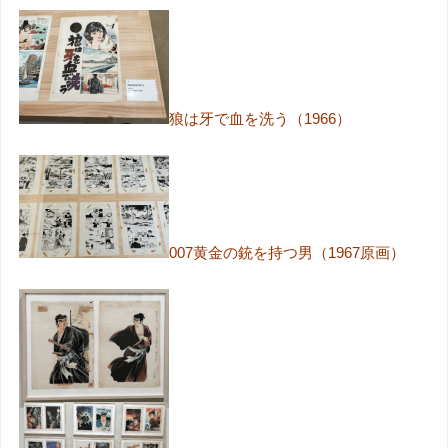
狼は牙で血を洗う（1966）
007黄金の銃を持つ男（1967原画）