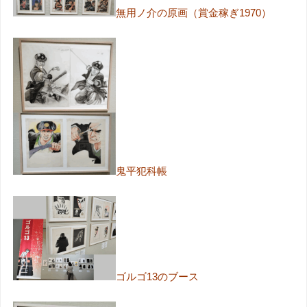
無用ノ介の原画（賞金稼ぎ1970）
鬼平犯科帳
ゴルゴ13のブース