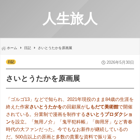
人生旅人
ホーム
日記
さいとうたかを原画展
日記
2026年5月30日
さいとうたかを原画展
「ゴルゴ13」などで知られ、2021年現役のまま84歳の生涯を
終えた作家
さいとうたかを
の回顧展が
しもだて美術館
で開催
されている。分業制で漫画を制作する
さいとうプロダクショ
ン
を設立。「無用ノ介」「鬼平犯科帳」「御用牙」など青春
時代の大ファンだった。今でもなお新作が継続しているの
だ。500点以上の原画と多数の貴重な資料で振り返っ