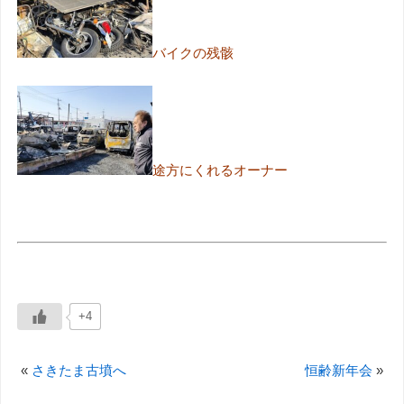
バイクの残骸
途方にくれるオーナー
+4
«
さきたま古墳へ
恒齢新年会
»