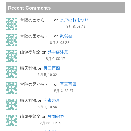
Recent Comments
常陸の圀から・・
on
水戸のおまつり
8月 8, 08:43
常陸の圀から・・
on
慰労会
8月 8, 08:22
山遊亭能楽
on
熱中症注意
8月 6, 00:17
晴天乱流
on
再三再四
8月 5, 10:32
常陸の圀から・・
on
再三再四
8月 4, 23:27
晴天乱流
on
今夜の月
8月 1, 10:56
山遊亭能楽
on
笠間宿で
7月 28, 11:15