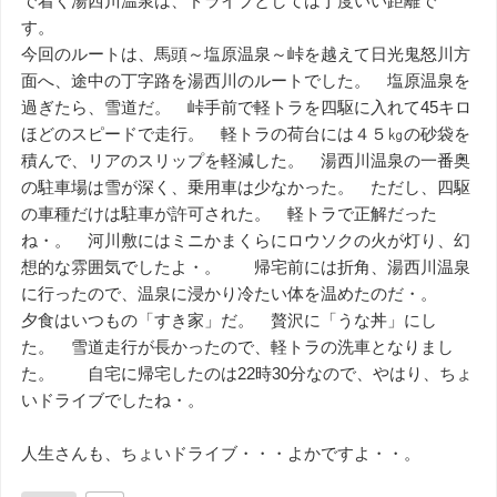
で着く湯西川温泉は、ドライブとしては丁度いい距離で
す。
今回のルートは、馬頭～塩原温泉～峠を越えて日光鬼怒川方
面へ、途中の丁字路を湯西川のルートでした。 塩原温泉を
過ぎたら、雪道だ。 峠手前で軽トラを四駆に入れて45キロ
ほどのスピードで走行。 軽トラの荷台には４５㎏の砂袋を
積んで、リアのスリップを軽減した。 湯西川温泉の一番奥
の駐車場は雪が深く、乗用車は少なかった。 ただし、四駆
の車種だけは駐車が許可された。 軽トラで正解だった
ね・。 河川敷にはミニかまくらにロウソクの火が灯り、幻
想的な雰囲気でしたよ・。 帰宅前には折角、湯西川温泉
に行ったので、温泉に浸かり冷たい体を温めたのだ・。
夕食はいつもの「すき家」だ。 贅沢に「うな丼」にし
た。 雪道走行が長かったので、軽トラの洗車となりまし
た。 自宅に帰宅したのは22時30分なので、やはり、ちょ
いドライブでしたね・。
人生さんも、ちょいドライブ・・・よかですよ・・。