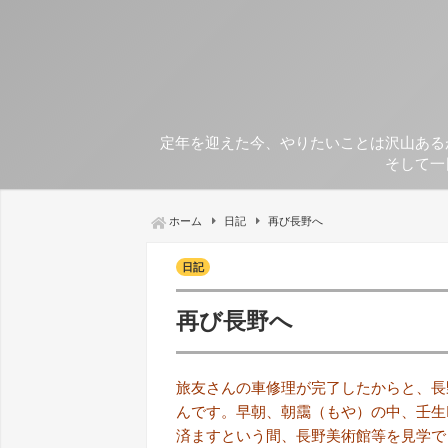
定年を迎えた今、やりたいことは沢山ある
そして一
ホーム
日記
再び長野へ
日記
再び長野へ
旅友さんの車修理が完了したからと、長
んです。早朝、朝靄（もや）の中、壬生
済ますという間、長野美術館等を見学で