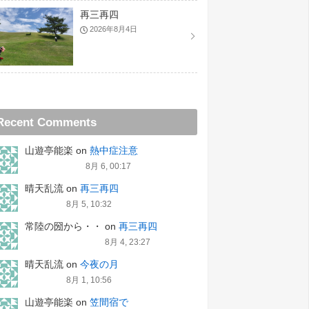
再三再四
2026年8月4日
Recent Comments
山遊亭能楽
on
熱中症注意
8月 6, 00:17
晴天乱流
on
再三再四
8月 5, 10:32
常陸の圀から・・
on
再三再四
8月 4, 23:27
晴天乱流
on
今夜の月
8月 1, 10:56
山遊亭能楽
on
笠間宿で