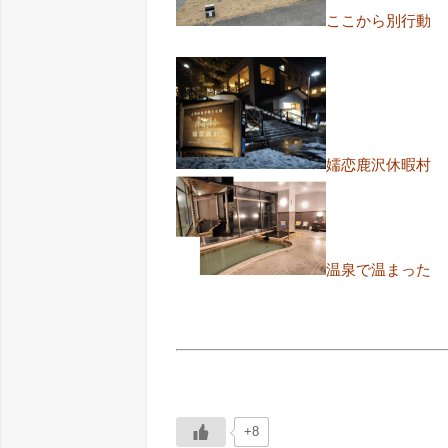
ここから別行動
嬬恋鹿沢休暇村
温泉で温まった
+8