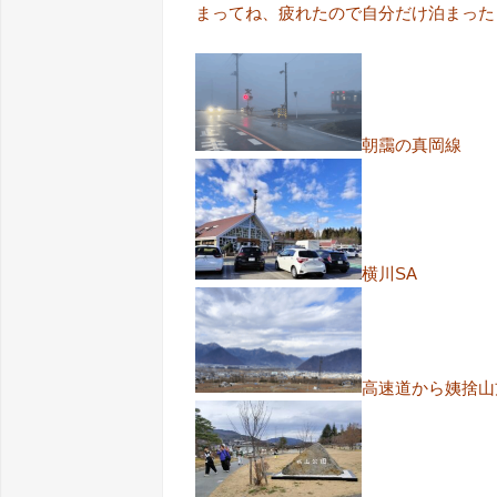
まってね、疲れたので自分だけ泊まった・・・
朝靄の真岡線
横川SA
高速道から姨捨山