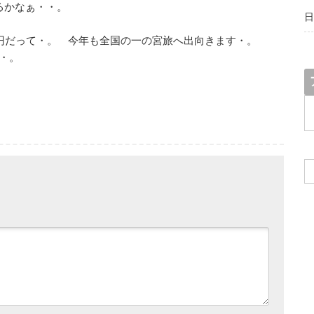
げるかなぁ・・。
日
9円だって・。 今年も全国の一の宮旅へ出向きます・。
・。
ア
ー
カ
イ
ブ