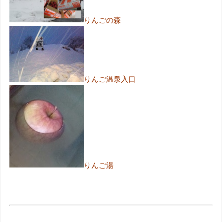
りんごの森
りんご温泉入口
りんご湯