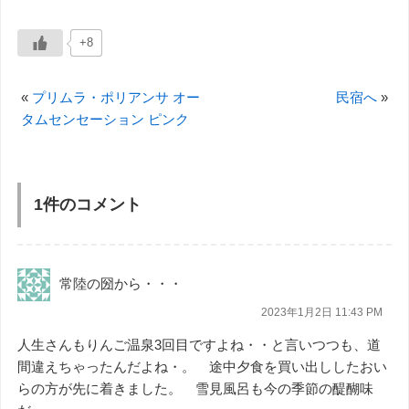
+8
«
プリムラ・ポリアンサ オー
民宿へ
»
タムセンセーション ピンク
1件のコメント
常陸の圀から・・・
2023年1月2日 11:43 PM
人生さんもりんご温泉3回目ですよね・・と言いつつも、道
間違えちゃったんだよね・。 途中夕食を買い出ししたおい
らの方が先に着きました。 雪見風呂も今の季節の醍醐味