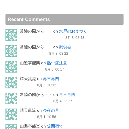
Recent Comments
常陸の圀から・・
on
水戸のおまつり
8月 8, 08:43
常陸の圀から・・
on
慰労会
8月 8, 08:22
山遊亭能楽
on
熱中症注意
8月 6, 00:17
晴天乱流
on
再三再四
8月 5, 10:32
常陸の圀から・・
on
再三再四
8月 4, 23:27
晴天乱流
on
今夜の月
8月 1, 10:56
山遊亭能楽
on
笠間宿で