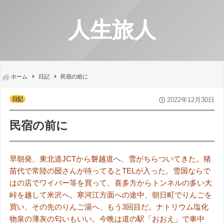
人生旅人
ホーム
日記
民宿の前に
日記
2022年12月30日
民宿の前に
早朝発、東北
道JCTから磐越道へ、雪がちらついてきた。猪
苗代で常陸の圀さんが待ってるとTELが入った。雪国ならで
はの店でワイパー等を買って、喜多方からトンネルの多い大
峠を越して米沢へ。寒河江方面への途中、朝日町でりんごを
買い、その先のりんご湯へ、もう3回目だ。ナトリウム塩化
物泉の薄灰の匂いもいい。今晩は道の駅「おおえ」で車中