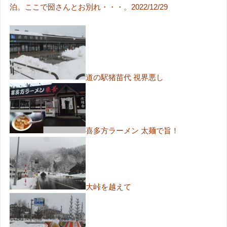
泊。ここで圀さんとお別れ・・・。2022/12/29
道の駅猪苗代 視界悪し
喜多方ラーメン 太麺で旨！
大峠を越えて