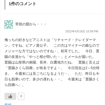
1件のコメント
常陸の圀から・・・
2022年4月18日 10:58 PM
俺っちの好きなピアニストは「リチャード・クレイダーマ
ン」ですね。ピアノ貴公子。 この方はマイナーの曲なので
メジャーな方ではないのですね・。初耳でした。 今日、置
賜の友達から「やっと桜が咲いた・」とメールが届いた。
置賜は山形県の南陽、長井、白鷹地方だね。 置賜と言えば
「置賜さくら回廊」が有名ですよ・。 今日現在は2～5分咲
き。 今週末には見ごろになるようだ・。 ただ、昨日も今
日も肌寒いので、多少の遅れも・・。 今週末は「置賜さく
ら回廊へ」。
0
返信