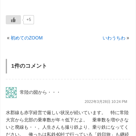
+5
«
初めてのZOOM
いわうちわ
»
1件のコメント
常陸の圀から・・・
2022年3月28日 10:24 PM
水郡線も赤字経営で厳しい状況が続いています。 特に常陸
大宮から北部の乗車数が年々低下だよ。 乗車数を増やさな
いと廃線も・・。人生さんも撮り鉄より、乗り鉄になってく
ださい。 俺っちは私鉄40社で行っている「鉄印旅」も継続