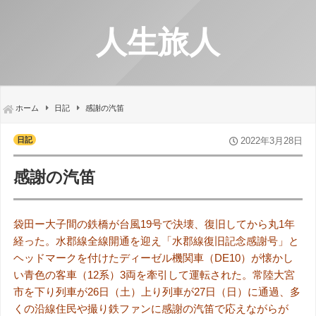
人生旅人
ホーム
日記
感謝の汽笛
日記
2022年3月28日
感謝の汽笛
袋田ー大子間の鉄橋が台風19号で決壊、復旧してから丸1年
経った。水郡線全線開通を迎え「水郡線復旧記念感謝号」と
ヘッドマークを付けたディーゼル機関車（DE10）が懐かし
い青色の客車（12系）3両を牽引して運転された。常陸大宮
市を下り列車が26日（土）上り列車が27日（日）に通過、多
くの沿線住民や撮り鉄ファンに感謝の汽笛で応えながらが