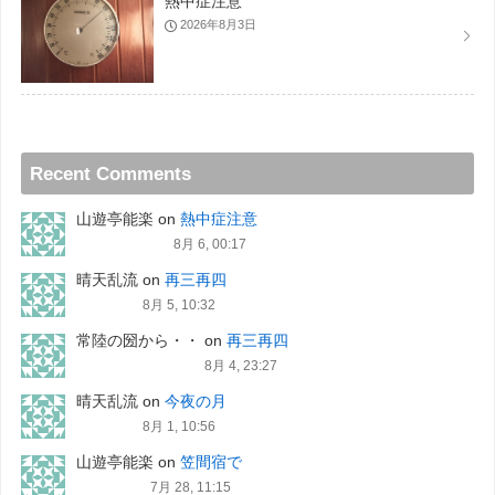
熱中症注意
2026年8月3日
Recent Comments
山遊亭能楽
on
熱中症注意
8月 6, 00:17
晴天乱流
on
再三再四
8月 5, 10:32
常陸の圀から・・
on
再三再四
8月 4, 23:27
晴天乱流
on
今夜の月
8月 1, 10:56
山遊亭能楽
on
笠間宿で
7月 28, 11:15