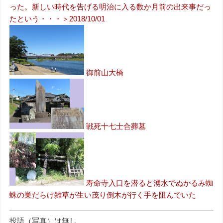
った。新しい時代を告げる明治に入る数か月前の出来事だっ
たという・・・＞2018/10/01
御前山大橋
戦死十七士合葬墓
寿命寺入口を潜ると湧水でぬかるみ蜘
蛛の巣だらけ雑草が生い茂り倒木が行く手を阻んでいた
投語（写真）は無し