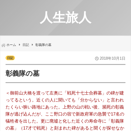
人生旅人
ホーム
日記
彰義隊の墓
日記
2018年10月1日
彰義隊の墓
＜御前山大橋を渡って左奥に「戦死十七士合葬墓」の碑が建
ってるという。近くの人に聞いても「分からない」と言われ
たくらい狭い路地にあった。上野の山の戦い後、瀕死の彰義
隊が逃げ込んだが、ここ野口の宿で新政府軍の急襲で17名の
犠牲者を出した。更に廃墟と化した近くの寿命寺に「彰義隊
の墓」（17才で戦死）と刻まれた碑があると聞くが探せなか