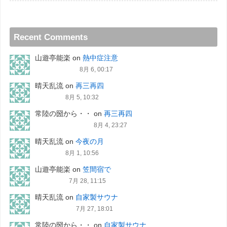
Recent Comments
山遊亭能楽
on
熱中症注意
8月 6, 00:17
晴天乱流
on
再三再四
8月 5, 10:32
常陸の圀から・・
on
再三再四
8月 4, 23:27
晴天乱流
on
今夜の月
8月 1, 10:56
山遊亭能楽
on
笠間宿で
7月 28, 11:15
晴天乱流
on
自家製サウナ
7月 27, 18:01
常陸の圀から・・
on
自家製サウナ