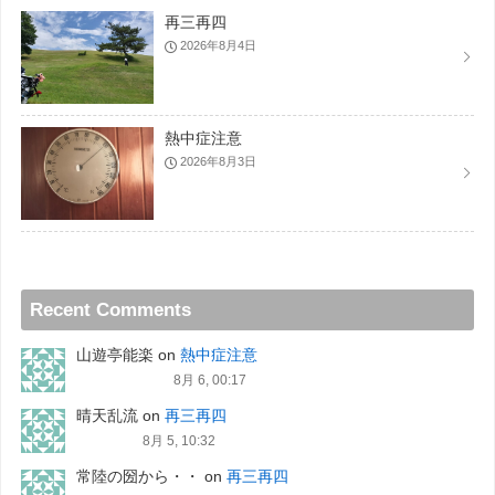
再三再四
2026年8月4日
熱中症注意
2026年8月3日
Recent Comments
山遊亭能楽
on
熱中症注意
8月 6, 00:17
晴天乱流
on
再三再四
8月 5, 10:32
常陸の圀から・・
on
再三再四