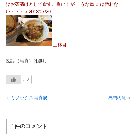
はお茶漬けとして食す。旨い！が、 うな重 には敵わな
い・・・＞2018/07/20
三杯目
投語（写真）は無し
0
«
ミノックス写真展
馬門の滝
»
1件のコメント