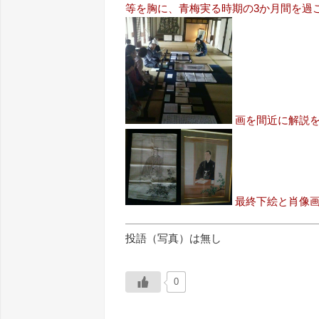
等を胸に、青梅実る時期の3か月間を過ごした
画を間近に解説
最終下絵と肖像
投語（写真）は無し
0