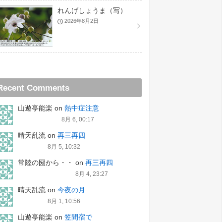
れんげしょうま（写）
2026年8月2日
Recent Comments
山遊亭能楽
on
熱中症注意
8月 6, 00:17
晴天乱流
on
再三再四
8月 5, 10:32
常陸の圀から・・
on
再三再四
8月 4, 23:27
晴天乱流
on
今夜の月
8月 1, 10:56
山遊亭能楽
on
笠間宿で