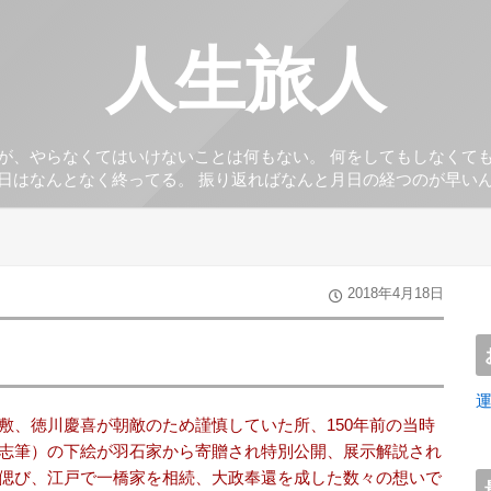
人生旅人
が、やらなくてはいけないことは何もない。 何をしてもしなくて
日はなんとなく終ってる。 振り返ればなんと月日の経つのが早い
2018年4月18日
敷、徳川慶喜が朝敵のため謹慎していた所、150年前の当時
志筆）の下絵が羽石家から寄贈され特別公開、展示解説され
偲び、江戸で一橋家を相続、大政奉還を成した数々の想いで