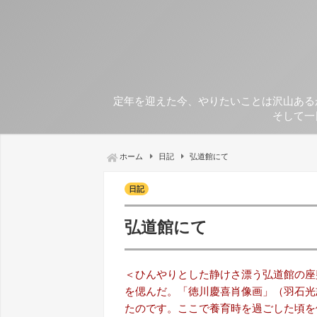
定年を迎えた今、やりたいことは沢山ある
そして一
ホーム
日記
弘道館にて
日記
弘道館にて
＜ひんやりとした静けさ漂う弘道館の座
を偲んだ。「徳川慶喜肖像画」（羽石光
たのです。ここで養育時を過ごした頃を