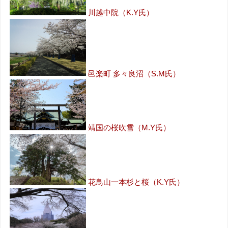
川越中院（K.Y氏）
邑楽町 多々良沼（S.M氏）
靖国の桜吹雪（M.Y氏）
花鳥山一本杉と桜（K.Y氏）