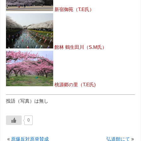
新宿御苑（T.E氏）
館林 鶴生田川（S.M氏）
桃源郷の里（T.E氏)
投語（写真）は無し
0
«
原爆反対原発賛成
弘道館にて
»