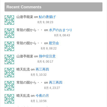
Recent Comments
山遊亭能楽
on
鮎の唐揚げ
8月 9, 08:23
常陸の圀から・・
on
水戸のおまつり
8月 8, 08:43
常陸の圀から・・
on
慰労会
8月 8, 08:22
山遊亭能楽
on
熱中症注意
8月 6, 00:17
晴天乱流
on
再三再四
8月 5, 10:32
常陸の圀から・・
on
再三再四
8月 4, 23:27
晴天乱流
on
今夜の月
8月 1, 10:56