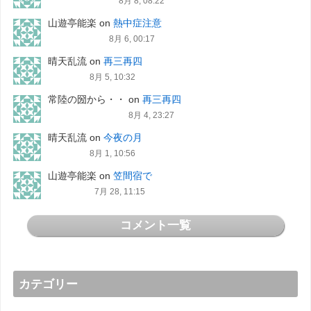
8月 8, 08:22
山遊亭能楽
on
熱中症注意
8月 6, 00:17
晴天乱流
on
再三再四
8月 5, 10:32
常陸の圀から・・
on
再三再四
8月 4, 23:27
晴天乱流
on
今夜の月
8月 1, 10:56
山遊亭能楽
on
笠間宿で
7月 28, 11:15
コメント一覧
カテゴリー