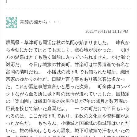
常陸の圀から・・・
2021年9月12日 11:13 PM
群馬県・草津町も周辺は秋の気配が始まりました。 昨夜か
ら今朝にかけてはとても涼しく、寝心地が良かった。 明け
方の温泉はとても熱く湯船に入っていられません。かけ湯で
対応だ。 今日は城旅の甘楽町。甘楽町は世界遺産で有名な
富岡の隣町だね。 小幡城の城下町でも知られた場所。織田
宗家のゆかりの地だ。日曜と言う事もあり観光客は多かっ
た。これが緊急事態宣言かと思った次第。 町全体はコンパ
クトながら至る所に城下町の旅情が溢れていました。国指定
の「楽山園」は織田信長の次男信雄が7年の歳月と数万両の
巨費を投じて築いた庭園だよ。 一つの町だけで半日もいら
れるのは、ここが城下町であり、多数の文化財や資料館があ
ったからだ。 もちろん、小幡城と国峯城の御城印はいただ
いた。旅の締めはもちろん温泉。城下町散策で汗をかいたの