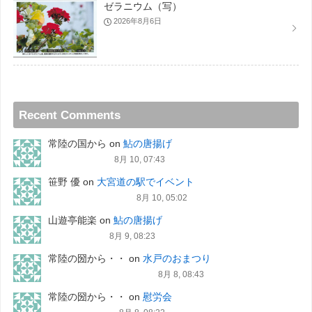
ゼラニウム（写）
2026年8月6日
Recent Comments
常陸の国から
on
鮎の唐揚げ
8月 10, 07:43
笹野 優
on
大宮道の駅でイベント
8月 10, 05:02
山遊亭能楽
on
鮎の唐揚げ
8月 9, 08:23
常陸の圀から・・
on
水戸のおまつり
8月 8, 08:43
常陸の圀から・・
on
慰労会