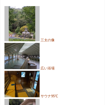
三太の像
広い浴場
サウナ95℃