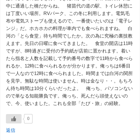
中に通過した橋だからね。 猪苗代の道の駅、トイレ休憩に
は丁度いい場所。RVパーク、この冬に利用します。電気毛
布や電気ストーブも使えるので。一番使いたいのは「電子レ
ンジ」だ。ホカホカの料理が車内でも食べられますね。 白
河の「とら食堂」待ち時間でしたか。次の為に究極の裏技教
えます。先日の日曜に食べてきました。 食堂の開店は11時
ですが、8時過ぎに受付の予約紙が店前に置かれます。着い
たら指名と人数を記載して予約番号の数字で11時から食べら
れるか、12時に食べられるかが分かります。俺っちは6番目
で一人なので12時に食べられました。時間までは白河の関所
を見学。無駄な時間は使いません。時は金なり・・。もちろ
ん待ち時間は10分くらいだったよ。 俺っち、パソコンない
ので単なる知能勝負です。俺っち、死んだら頭使えないの
で、今、使いました。これも全部「たび・旅」の経験。
0
返信