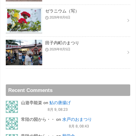
ゼラニウム（写）
2026年8月6日
田子内町のまつり
2026年8月5日
Recent Comments
山遊亭能楽
on
鮎の唐揚げ
8月 9, 08:23
常陸の圀から・・
on
水戸のおまつり
8月 8, 08:43
常陸の圀から・・
on
慰労会