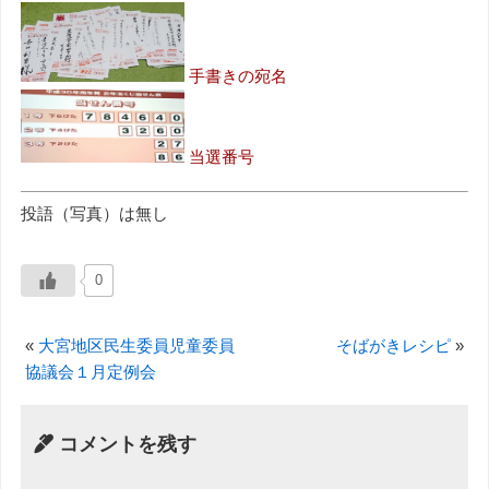
手書きの宛名
当選番号
投語（写真）は無し
0
«
大宮地区民生委員児童委員
そばがきレシピ
»
協議会１月定例会
コメントを残す