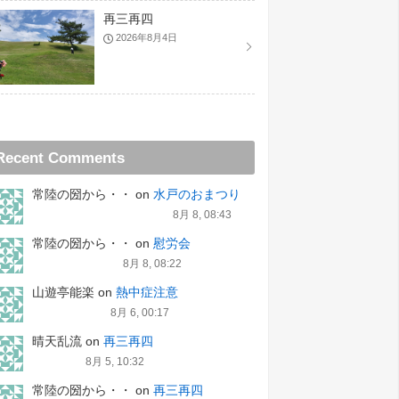
再三再四
2026年8月4日
Recent Comments
常陸の圀から・・
on
水戸のおまつり
8月 8, 08:43
常陸の圀から・・
on
慰労会
8月 8, 08:22
山遊亭能楽
on
熱中症注意
8月 6, 00:17
晴天乱流
on
再三再四
8月 5, 10:32
常陸の圀から・・
on
再三再四