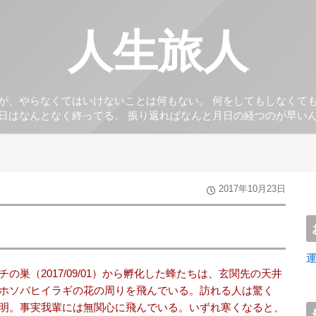
人生旅人
が、やらなくてはいけないことは何もない。 何をしてもしなくて
日はなんとなく終ってる。 振り返ればなんと月日の経つのが早い
2017年10月23日
巣（2017/09/01）から孵化した蜂たちは、玄関先の天井
ホソバヒイラギの花の周りを飛んでいる。訪れる人は驚く
明。事実我輩には無関心に飛んでいる。いずれ寒くなると、