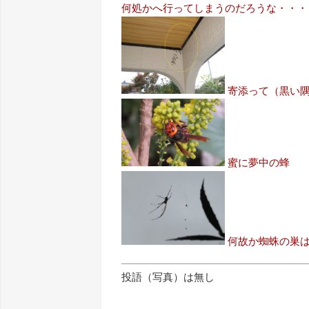
何処かへ行ってしまうのだろうな・・・＞201
寄添って（黒い
蜜に夢中の蜂
何故か蜘蛛の巣
投語（写真）は無し