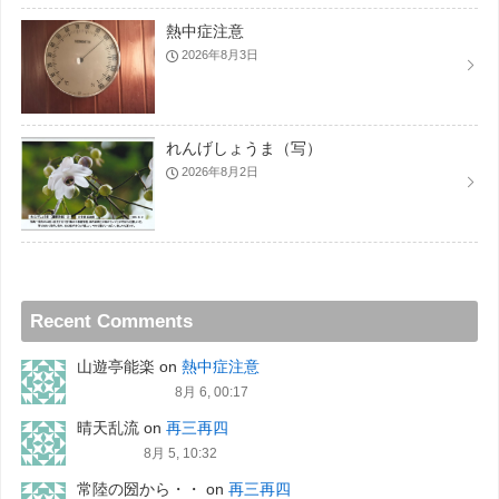
熱中症注意
2026年8月3日
れんげしょうま（写）
2026年8月2日
Recent Comments
山遊亭能楽
on
熱中症注意
8月 6, 00:17
晴天乱流
on
再三再四
8月 5, 10:32
常陸の圀から・・
on
再三再四