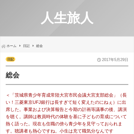
人生旅人
ホーム
日記
総会
日記
2017年5月29日
総会
＜「茨城県青少年育成常陸大宮市民会議大宮支部総会」（長
い！三菱東京UFJ銀行は長すぎて短く変えたのにねぇ）に出
席した。事業および決算報告と今期の計画等議事の後、講演
を聴く。講師は教員時代の体験を基に子どもの育成について
熱く語った。現在も住職の傍ら青少年を見守っておられま
す。聴講者も熱心ですね。小生は充て職気分なんです