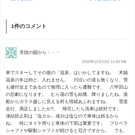
1件のコメント
常陸の圀から・・・
2020年12月23日 11:05 PM
車でスキーしてその後の「温泉」はいかしてますね。 木賊
温泉の冬は殆ど、入れません。 川沿いの道も無くなり、雪
も腰付近まであるので無理に入ったら遭難です。 八甲田山
の悲劇になります。 むら湯の雪も結構、降りましたね。湯
船からガラス越しに見える村も情緒あふれますね。 雪道
走行、満足しましたか?。 帰宅したら洗車は絶対です。
凍結防止剤は「塩カル」成分は塩なので車体は錆るから
ね。 特にタイヤ周りと車体の下部は重要です。 プロペラ
シャフトや駆動シャフトが錆びると厄介ですから。 でも、