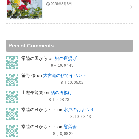
2026年8月6日
Recent Comments
常陸の国から
on
鮎の唐揚げ
8月 10, 07:43
笹野 優
on
大宮道の駅でイベント
8月 10, 05:02
山遊亭能楽
on
鮎の唐揚げ
8月 9, 08:23
常陸の圀から・・
on
水戸のおまつり
8月 8, 08:43
常陸の圀から・・
on
慰労会
8月 8, 08:22