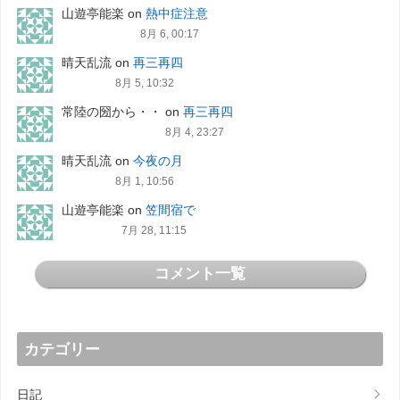
山遊亭能楽
on
熱中症注意
8月 6, 00:17
晴天乱流
on
再三再四
8月 5, 10:32
常陸の圀から・・
on
再三再四
8月 4, 23:27
晴天乱流
on
今夜の月
8月 1, 10:56
山遊亭能楽
on
笠間宿で
7月 28, 11:15
コメント一覧
カテゴリー
日記