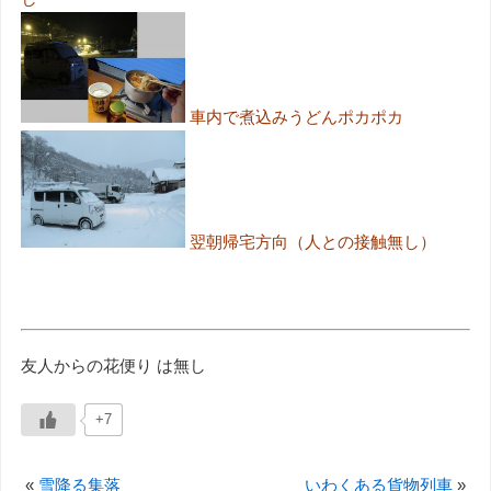
車内で煮込みうどんポカポカ
翌朝帰宅方向（人との接触無し）
友人からの花便り は無し
+7
«
雪降る集落
いわくある貨物列車
»