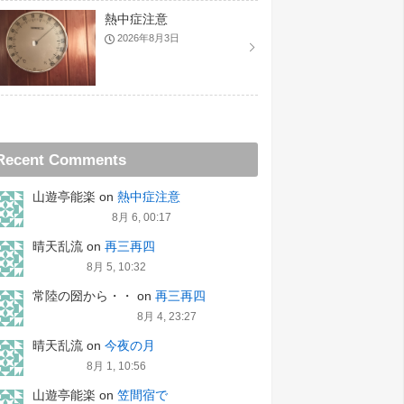
熱中症注意
2026年8月3日
Recent Comments
山遊亭能楽
on
熱中症注意
8月 6, 00:17
晴天乱流
on
再三再四
8月 5, 10:32
常陸の圀から・・
on
再三再四
8月 4, 23:27
晴天乱流
on
今夜の月
8月 1, 10:56
山遊亭能楽
on
笠間宿で