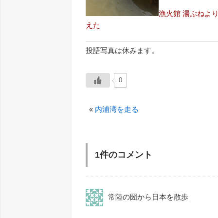
漁火館 湯ぶねよ
えた
投語写真は休みます。
0
«
内浦湾を走る
1件のコメント
常陸の圀から日本を散歩