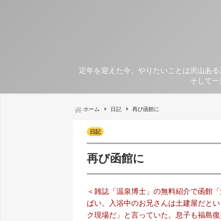
定年を迎えた今、やりたいことは沢山ある
そして一
ホーム
日記
再び函館に
日記
再び函館に
＜雑誌「温泉博士」の無料紹介で函館「
ぱい。入浴中のお兄さんは土建屋だとい
ク現場だ」と言っていた。息子も福島復