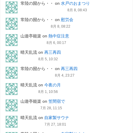
常陸の圀から・・
on
水戸のおまつり
8月 8, 08:43
常陸の圀から・・
on
慰労会
8月 8, 08:22
山遊亭能楽
on
熱中症注意
8月 6, 00:17
晴天乱流
on
再三再四
8月 5, 10:32
常陸の圀から・・
on
再三再四
8月 4, 23:27
晴天乱流
on
今夜の月
8月 1, 10:56
山遊亭能楽
on
笠間宿で
7月 28, 11:15
晴天乱流
on
自家製サウナ
7月 27, 18:01