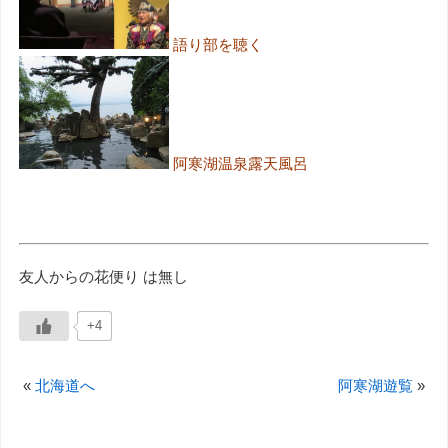
語り部を聴く
阿寒湖温泉露天風呂
友人からの花便り は無し
+4
«
北海道へ
阿寒湖遊覧
»