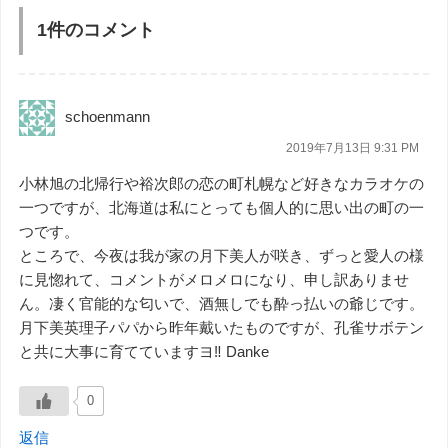
1件のコメント
schoenmann
2019年7月13日 9:31 PM
小林旭の北帰行や裕次郎の恋の町札幌など好きなカラオケの
一つですが、北海道は私にとっても個人的に思い出の町の一
つです。
ところで、今夜は我が家の月下美人が咲き、ずっと愛人の様
に見惚れて、コメントがメロメロになり、申し訳ありませ
ん。凄く官能的な匂いで、酒無しでも酔っ払いの爺じです。
月下美英理子パパから昨年戴いたものですが、孔雀サボテン
と共に大事に育てていますヨ‼️ Danke
0
返信