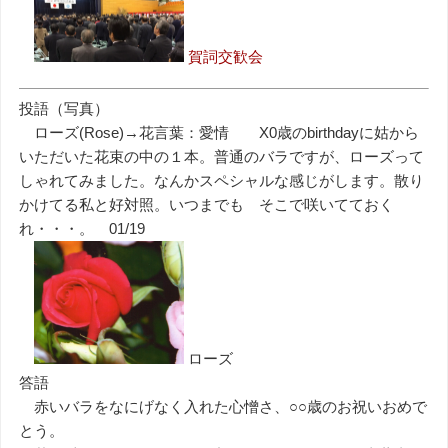
賀詞交歓会
投語（写真）
ローズ(Rose)→花言葉：愛情 X0歳のbirthdayに姑から
いただいた花束の中の１本。普通のバラですが、ローズって
しゃれてみました。なんかスペシャルな感じがします。散り
かけてる私と好対照。いつまでも そこで咲いてておく
れ・・・。 01/19
ローズ
答語
赤いバラをなにげなく入れた心憎さ、○○歳のお祝いおめで
とう。