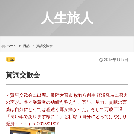
人生旅人
ホーム
日記
賀詞交歓会
日記
2015年1月7日
賀詞交歓会
＜賀詞交歓会に出席。常陸大宮市も地方創生 経済発展に努力
の声が。各々受章者の功績も称えた。寄与、尽力、貢献の言
葉は自分にとっては程遠く耳が痛かった。そして万歳三唱
「良い年であります様に！」と祈願（自分にとってはやはり
受身・・・）＞2015/01/07