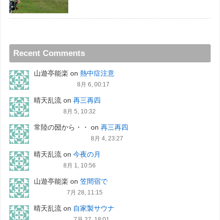
Recent Comments
山遊亭能楽
on
熱中症注意
8月 6, 00:17
晴天乱流
on
再三再四
8月 5, 10:32
常陸の圀から・・
on
再三再四
8月 4, 23:27
晴天乱流
on
今夜の月
8月 1, 10:56
山遊亭能楽
on
笠間宿で
7月 28, 11:15
晴天乱流
on
自家製サウナ
7月 27, 18:01